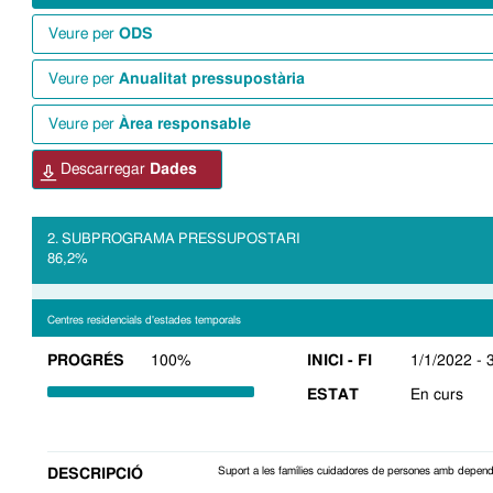
veure per
ODS
veure per
Anualitat pressupostària
veure per
Àrea responsable
descarregar
Dades
SUBPROGRAMA PRESSUPOSTARI
86,2%
Centres residencials d'estades temporals
PROGRÉS
100%
INICI - FI
1/1/2022 - 
ESTAT
En curs
Suport a les famílies cuidadores de persones amb depend
DESCRIPCIÓ