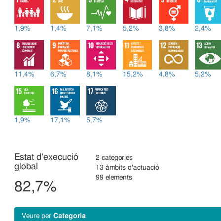
1,9%
1,4%
7,1%
5,2%
3,8%
2,4%
11,4%
6,7%
8,1%
15,2%
4,8%
5,2%
1,9%
17,1%
5,7%
Estat d'execució
2 categories
global
13 àmbits d'actuació
99 elements
82,7%
veure per
Categoria