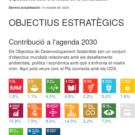
Darrera actualització:
14 octubre de 2025
OBJECTIUS ESTRATÈGICS
Contribució a l'agenda 2030
Els Objectius de Desenvolupament Sostenible són un conjunt
d'objectius mundials relacionats amb els desafiaments
ambientals, polítics i econòmics amb què s'enfronta el nostre
món. Aquí pots veure com el Pla connecta amb els ODS.
1,6%
1,1%
6,5%
4,8%
2,2%
3,2%
1,6%
10,8%
7,5%
8,6%
14,5%
2,2%
7,0%