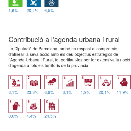
1,6%
20,4%
6,5%
Contribució a l'agenda urbana i rural
La Diputació de Barcelona també ha respost al compromís
d'alinear la seva acció amb els deu objectius estratègics de
l'Agenda Urbana i Rural, tot perfilant-los per fer extensiva la noció
d’agenda a tots els territoris de la província.
3,1%
23,3%
6,9%
3,1%
1,9%
20,1%
11,9%
0,6%
4,4%
24,5%