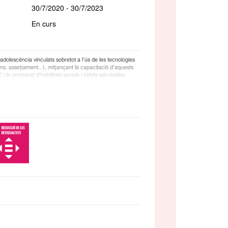
30/7/2020 - 30/7/2023
En curs
l’adolescència vinculats sobretot a l’ús de les tecnologies
ns, assetjament...), mitjançant la capacitació d’aquests
i la promoció d’habilitats socials i hàbits saludables.