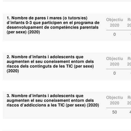
1. Nombre de pares i mares (o tutors/es)
Objectiu
R
d’infants 0-3 que participen en el programa de
2020
2
desenvolupament de competències parentals
(per sexe) (2020)
0
2. Nombre d’infants i adolescents que
Objectiu
R
augmenten el seu coneixement entorn dels
2020
2
riscos dels continguts de les TIC (per sexe)
(2020)
0
3. Nombre d’infants i adolescents que
Objectiu
R
augmenten el seu coneixement entorn dels
2020
2
riscos d’addiccions a les TIC (per sexe) (2020)
50