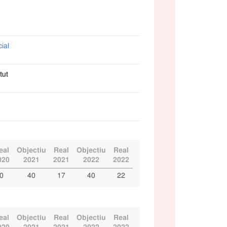
cial
tut
eal
Objectiu
Real
Objectiu
Real
020
2021
2021
2022
2022
0
40
17
40
22
eal
Objectiu
Real
Objectiu
Real