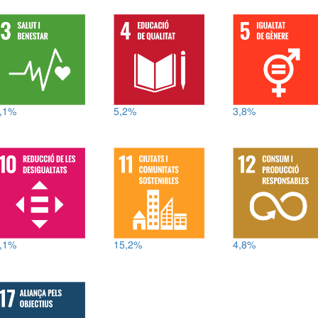
,1%
5,2%
3,8%
,1%
15,2%
4,8%