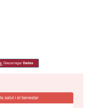
descarregar
Dades
la salut i el benestar