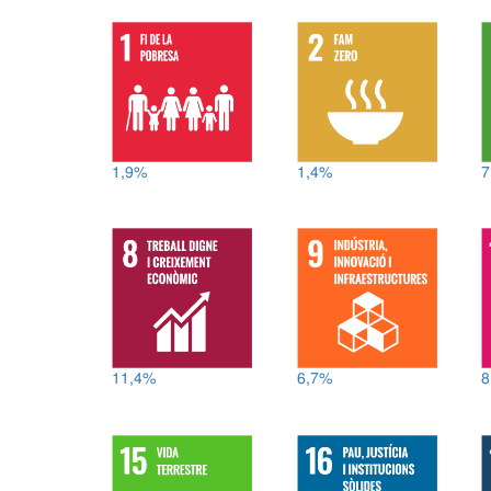
1,9%
1,4%
7
11,4%
6,7%
8