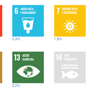
2,4%
1,9%
5,2%