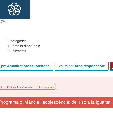
,7%
2 categories
13 àmbits d'actuació
99 elements
e per
Anualitat pressupostària
veure per
Àrea responsable
ici
Projecte transformador
Les persones
Programa d'infància i adolescència: del risc a la igualtat, 