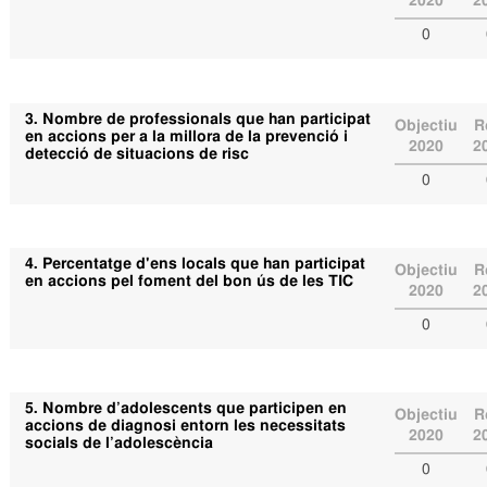
2020
2
0
3. Nombre de professionals que han participat
Objectiu
R
en accions per a la millora de la prevenció i
2020
2
detecció de situacions de risc
0
4. Percentatge d'ens locals que han participat
Objectiu
R
en accions pel foment del bon ús de les TIC
2020
2
0
5. Nombre d’adolescents que participen en
Objectiu
R
accions de diagnosi entorn les necessitats
2020
2
socials de l’adolescència
0