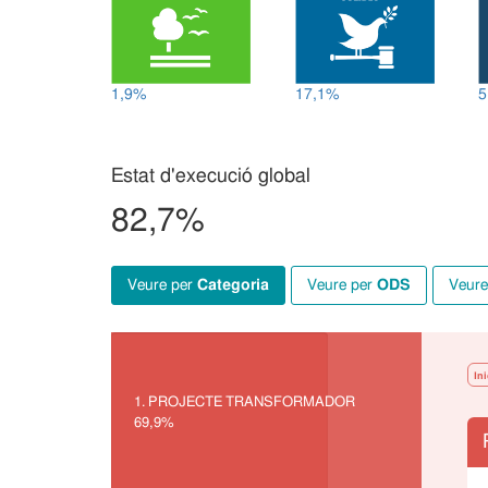
1,9%
17,1%
5
Estat d'execució global
82,7%
veure per
Categoria
veure per
ODS
veur
In
PROJECTE TRANSFORMADOR
69,9%