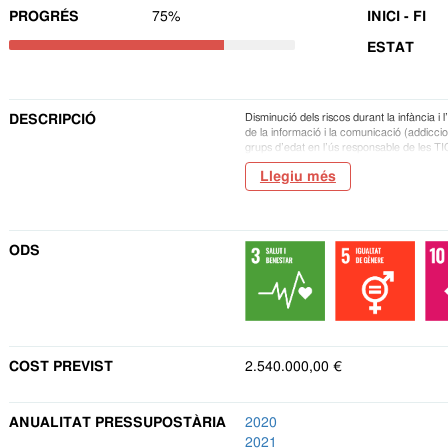
PROGRÉS
75%
INICI - FI
ESTAT
Disminució dels riscos durant la infància i 
DESCRIPCIÓ
de la informació i la comunicació (addiccio
grups d’edat en l’ús responsable de les TIC 
Llegiu més
ODS
COST PREVIST
2.540.000,00 €
ANUALITAT PRESSUPOSTÀRIA
2020
2021